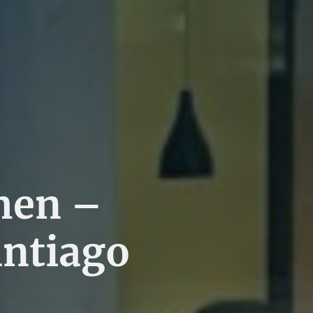
men –
antiago