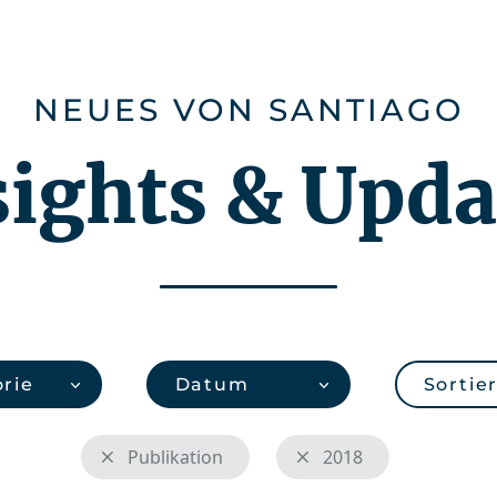
Karriere
Über uns
CHEMonitor
NEUES VON SANTIAGO
sights & Upda
rie
Datum
Sortie
Publikation
2018