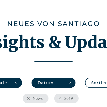
Karriere
Über uns
CHEMonitor
NEUES VON SANTIAGO
sights & Upda
rie
Datum
Sortie
News
2019