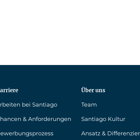
arriere
Über uns
rbeiten bei Santiago
Team
hancen & Anforderungen
Santiago Kultur
ewerbungsprozess
Ansatz & Differenzie