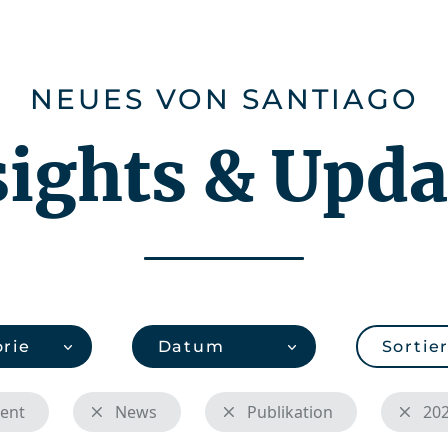
Karriere
Über uns
CHEMonitor
NEUES VON SANTIAGO
sights & Upda
rie
Datum
Sortie
ent
News
Publikation
20