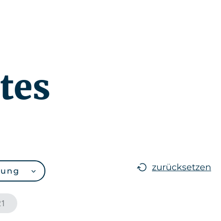
Neuigkeiten
DE
tes
zurücksetzen
rung
21