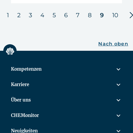
n
1
2
3
4
5
6
7
8
9
10
Nach oben
Kompetenzen
Karriere
Über uns
CHEMonitor
Neuigkeiten