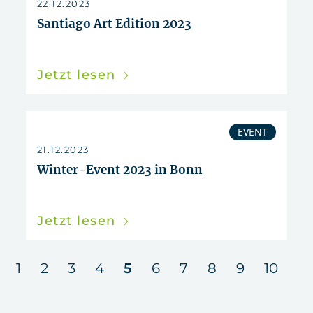
22.12.2023
Santiago Art Edition 2023
Jetzt lesen
EVENT
21.12.2023
Winter-Event 2023 in Bonn
Jetzt lesen
n
1
2
3
4
5
6
7
8
9
10