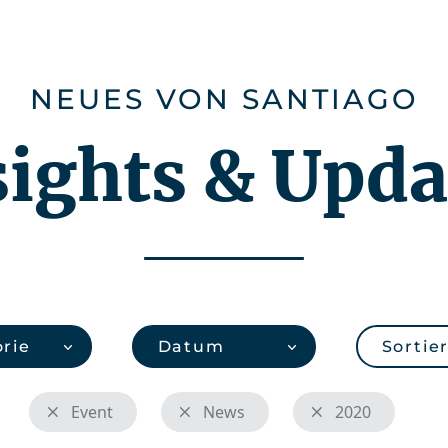
Karriere
Über uns
CHEMonitor
NEUES VON SANTIAGO
sights & Upda
rie
Datum
Sortie
Event
News
2020