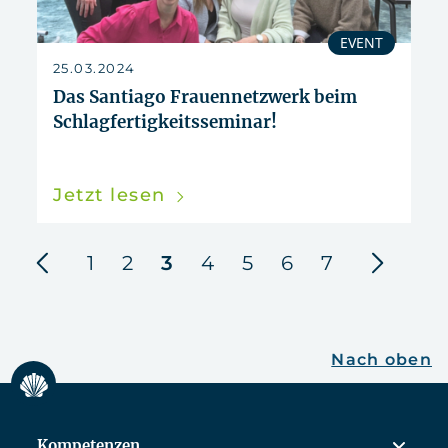
EVENT
25.03.2024
Das Santiago Frauennetzwerk beim
Schlagfertigkeitsseminar!
Jetzt lesen
herige
nächste
1
2
3
4
5
6
7
Nach oben
Kompetenzen