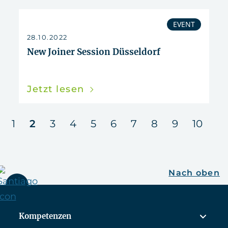
EVENT
28.10.2022
New Joiner Session Düsseldorf
Jetzt lesen
n
1
2
3
4
5
6
7
8
9
10
Nach oben
Kompetenzen